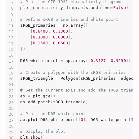
# Plot the CIE 1931 chromaticity diagram
plot_chromaticity_diagram
(
standalone
=
False
)
# Define sRGB primaries and white point
sRGB_primaries 
=
 np
.
array
(
[
[
0.6400
,
0.3300
]
,
[
0.3000
,
0.6000
]
,
[
0.1500
,
0.0600
]
]
)
D65_white_point 
=
 np
.
array
(
[
0.3127
,
0.3290
]
)
# Create a polygon with the sRGB primaries
sRGB_triangle 
=
 Polygon
(
sRGB_primaries
,
 edgecol
# Get the current axis and add the sRGB triangl
ax 
=
 plt
.
gca
(
)
ax
.
add_patch
(
sRGB_triangle
)
# Plot the D65 white point
ax
.
plot
(
D65_white_point
[
0
]
,
 D65_white_point
[
1
]
,
# Display the plot
plt
.
show
(
)