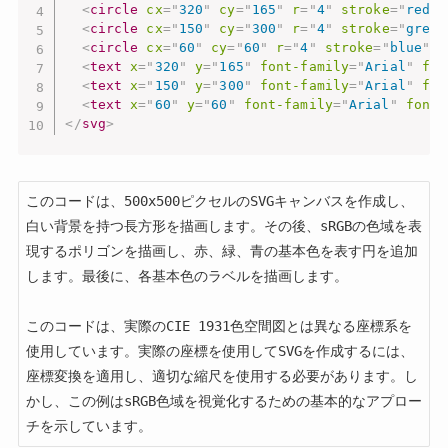
<
circle
cx
=
"
320
"
cy
=
"
165
"
r
=
"
4
"
stroke
=
"
red
"
<
circle
cx
=
"
150
"
cy
=
"
300
"
r
=
"
4
"
stroke
=
"
green
<
circle
cx
=
"
60
"
cy
=
"
60
"
r
=
"
4
"
stroke
=
"
blue
"
f
<
text
x
=
"
320
"
y
=
"
165
"
font-family
=
"
Arial
"
fon
<
text
x
=
"
150
"
y
=
"
300
"
font-family
=
"
Arial
"
fon
<
text
x
=
"
60
"
y
=
"
60
"
font-family
=
"
Arial
"
font-
</
svg
>
このコードは、500x500ピクセルのSVGキャンバスを作成し、
白い背景を持つ長方形を描画します。その後、sRGBの色域を表
現するポリゴンを描画し、赤、緑、青の基本色を表す円を追加
します。最後に、各基本色のラベルを描画します。

このコードは、実際のCIE 1931色空間図とは異なる座標系を
使用しています。実際の座標を使用してSVGを作成するには、
座標変換を適用し、適切な縮尺を使用する必要があります。し
かし、この例はsRGB色域を視覚化するための基本的なアプロー
チを示しています。