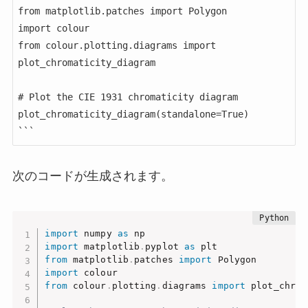
from matplotlib.patches import Polygon

import colour

from colour.plotting.diagrams import 
plot_chromaticity_diagram

# Plot the CIE 1931 chromaticity diagram

plot_chromaticity_diagram(standalone=True)

```
次のコードが生成されます。
import
 numpy 
as
import
 matplotlib
.
pyplot 
as
from
 matplotlib
.
patches 
import
import
from
 colour
.
plotting
.
diagrams 
import
 plot_chrom