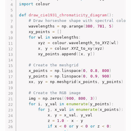
import
 colour

def
draw_cie1931_chromaticity_diagram
(
)
:
# Draw horseshoe shape with spectral colors
    wavelengths 
=
 np
.
arange
(
380
,
781
,
5
)
    xy_points 
=
[
]
for
 wl 
in
 wavelengths
:
        xyz 
=
 colour
.
wavelength_to_XYZ
(
wl
)
        x
,
 y 
=
 colour
.
XYZ_to_xy
(
xyz
)
        xy_points
.
append
(
[
x
,
 y
]
)
# Create the meshgrid
    x_points 
=
 np
.
linspace
(
0
,
0.8
,
800
)
    y_points 
=
 np
.
linspace
(
0
,
0.9
,
900
)
    xx
,
 yy 
=
 np
.
meshgrid
(
x_points
,
 y_points
)
# Create the RGB image
    img 
=
 np
.
zeros
(
(
900
,
800
,
3
)
)
for
 i
,
 y_val 
in
enumerate
(
y_points
)
:
for
 j
,
 x_val 
in
enumerate
(
x_points
)
:
            x
,
 y 
=
 x_val
,
 y_val

            z 
=
1.0
-
 x 
-
 y

if
 x 
<
0
or
 y 
<
0
or
 z 
<
0
: