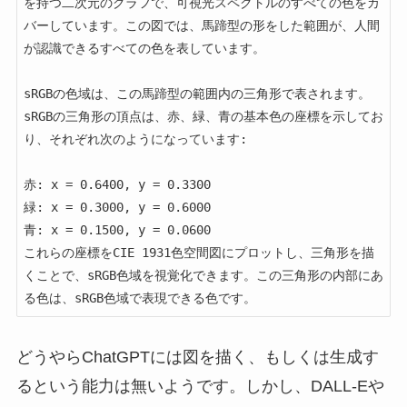
を持つ二次元のグラフで、可視光スペクトルのすべての色をカ
バーしています。この図では、馬蹄型の形をした範囲が、人間
が認識できるすべての色を表しています。

sRGBの色域は、この馬蹄型の範囲内の三角形で表されます。
sRGBの三角形の頂点は、赤、緑、青の基本色の座標を示してお
り、それぞれ次のようになっています:

赤: x = 0.6400, y = 0.3300

緑: x = 0.3000, y = 0.6000

青: x = 0.1500, y = 0.0600

これらの座標をCIE 1931色空間図にプロットし、三角形を描
くことで、sRGB色域を視覚化できます。この三角形の内部にあ
る色は、sRGB色域で表現できる色です。
どうやらChatGPTには図を描く、もしくは生成す
るという能力は無いようです。しかし、DALL-Eや