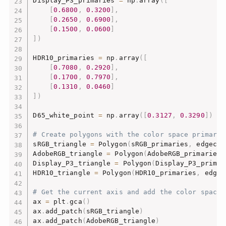
Display_P3_primaries 
=
 np
.
array
(
[
[
0.6800
,
0.3200
]
,
[
0.2650
,
0.6900
]
,
[
0.1500
,
0.0600
]
]
)
HDR10_primaries 
=
 np
.
array
(
[
[
0.7080
,
0.2920
]
,
[
0.1700
,
0.7970
]
,
[
0.1310
,
0.0460
]
]
)
D65_white_point 
=
 np
.
array
(
[
0.3127
,
0.3290
]
)
# Create polygons with the color space primarie
sRGB_triangle 
=
 Polygon
(
sRGB_primaries
,
 edgecol
AdobeRGB_triangle 
=
 Polygon
(
AdobeRGB_primaries
,
Display_P3_triangle 
=
 Polygon
(
Display_P3_primar
HDR10_triangle 
=
 Polygon
(
HDR10_primaries
,
 edgec
# Get the current axis and add the color space 
ax 
=
 plt
.
gca
(
)
ax
.
add_patch
(
sRGB_triangle
)
ax
.
add_patch
(
AdobeRGB_triangle
)