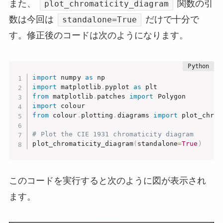
また、
関数の引
plot_chromaticity_diagram
数は今回は
だけで十分で
standalone=True
す。修正後のコードは次のようになります。
import
 numpy 
as
import
 matplotlib
.
pyplot 
as
from
 matplotlib
.
patches 
import
import
from
 colour
.
plotting
.
diagrams 
import
 plot_chrom
# Plot the CIE 1931 chromaticity diagram
plot_chromaticity_diagram
(
standalone
=
True
)
このコードを実行すると次のように図が表示され
ます。