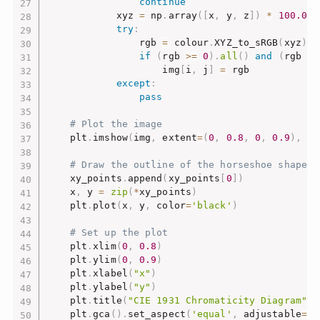
continue
            xyz 
=
 np
.
array
(
[
x
,
 y
,
 z
]
)
*
100.0
try
:
                rgb 
=
 colour
.
XYZ_to_sRGB
(
xyz
)
if
(
rgb 
>=
0
)
.
all
(
)
and
(
rgb 
<=
                    img
[
i
,
 j
]
=
 rgb

except
:
pass
# Plot the image
    plt
.
imshow
(
img
,
 extent
=
(
0
,
0.8
,
0
,
0.9
)
,
 or
# Draw the outline of the horseshoe shape
    xy_points
.
append
(
xy_points
[
0
]
)
    x
,
 y 
=
zip
(
*
xy_points
)
    plt
.
plot
(
x
,
 y
,
 color
=
'black'
)
# Set up the plot
    plt
.
xlim
(
0
,
0.8
)
    plt
.
ylim
(
0
,
0.9
)
    plt
.
xlabel
(
"x"
)
    plt
.
ylabel
(
"y"
)
    plt
.
title
(
"CIE 1931 Chromaticity Diagram"
)
    plt
.
gca
(
)
.
set_aspect
(
'equal'
,
 adjustable
=
'b