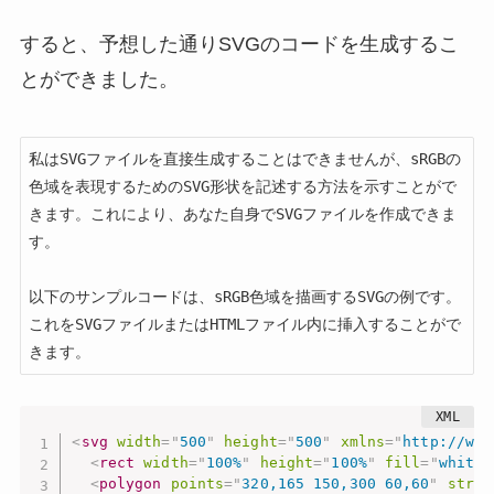
すると、予想した通りSVGのコードを生成するこ
とができました。
私はSVGファイルを直接生成することはできませんが、sRGBの
色域を表現するためのSVG形状を記述する方法を示すことがで
きます。これにより、あなた自身でSVGファイルを作成できま
す。

以下のサンプルコードは、sRGB色域を描画するSVGの例です。
これをSVGファイルまたはHTMLファイル内に挿入することがで
きます。
<
svg
width
=
"
500
"
height
=
"
500
"
xmlns
=
"
http://www
<
rect
width
=
"
100%
"
height
=
"
100%
"
fill
=
"
white
"
<
polygon
points
=
"
320,165 150,300 60,60
"
strok