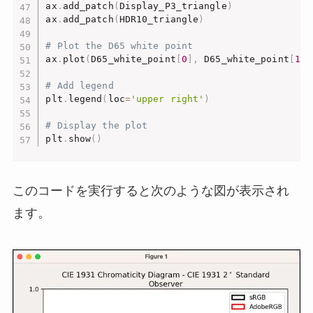
ax
.
add_patch
(
Display_P3_triangle
)
ax
.
add_patch
(
HDR10_triangle
)
# Plot the D65 white point
ax
.
plot
(
D65_white_point
[
0
]
,
 D65_white_point
[
1
]
,
# Add legend
plt
.
legend
(
loc
=
'upper right'
)
# Display the plot
plt
.
show
(
)
このコードを実行すると次のような図が表示され
ます。