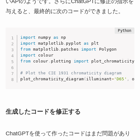
いAPIのようです。さらにChatGPTに修正の指示を
与えると、最終的に次のコードができました。
import
 numpy 
as
import
 matplotlib
.
pyplot 
as
from
 matplotlib
.
patches 
import
import
from
 colour
.
plotting 
import
 plot_chromaticity_di
# Plot the CIE 1931 chromaticity diagram
plot_chromaticity_diagram
(
illuminant
=
'D65'
,
 obs
生成したコードを修正する
ChatGPTを使って作ったコードはまだ問題があり