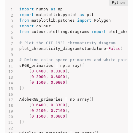
import
 numpy 
as
import
 matplotlib
.
pyplot 
as
from
 matplotlib
.
patches 
import
import
from
 colour
.
plotting
.
diagrams 
import
 plot_chrom
# Plot the CIE 1931 chromaticity diagram
plot_chromaticity_diagram
(
standalone
=
False
)
# Define color space primaries and white point
sRGB_primaries 
=
 np
.
array
(
[
[
0.6400
,
0.3300
]
,
[
0.3000
,
0.6000
]
,
[
0.1500
,
0.0600
]
]
)
AdobeRGB_primaries 
=
 np
.
array
(
[
[
0.6400
,
0.3300
]
,
[
0.2100
,
0.7100
]
,
[
0.1500
,
0.0600
]
]
)