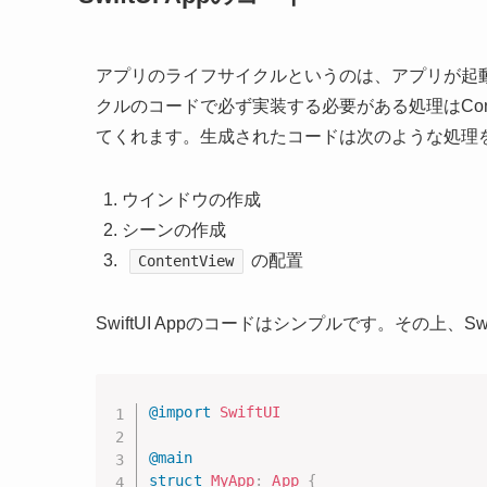
アプリのライフサイクルというのは、アプリが起
クルのコードで必ず実装する必要がある処理はCont
てくれます。生成されたコードは次のような処理
ウインドウの作成
シーンの作成
の配置
ContentView
SwiftUI Appのコードはシンプルです。その上、S
@import
SwiftUI
@main
struct
MyApp
:
App
{