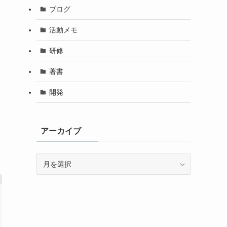
ブログ
活動メモ
し
研修
著書
開発
アーカイブ
ア
ー
カ
イ
ブ