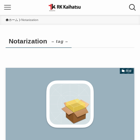
ホーム
Notarization
Notarization
– tag –
開発