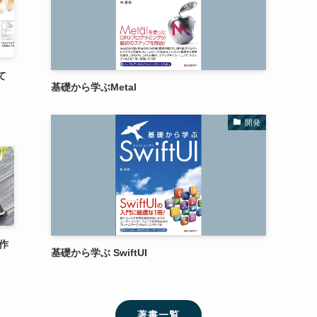
て
基礎から学ぶMetal
開発
げ作
基礎から学ぶ SwiftUI
著書一覧