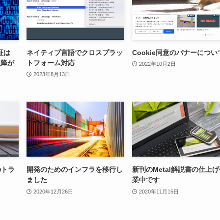
証は
ネイティブ言語でクロスプラッ
Cookie同意のバナーについ
4以降が
トフォーム対応
2022年10月2日
2023年8月13日
dのトラ
開発のためのインフラを移行し
新刊のMetal解説書の仕上
ました
業中です
2020年12月26日
2020年11月15日