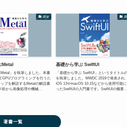
開発
etal
基礎から学ぶ SwiftUI
Metal」を執筆しました。本書
「基礎から学ぶ SwiftUI」というタイトル
ってGPUプログラミングを行うた
を執筆しました。WWDC 2019で発表され
ップを解説するMetalの解説書
iOS 13やmacOS 10.15などから使用可能
年前から画像処理や機械...
ったSwiftUIの入門書です。SwiftUIの概要..
著書一覧