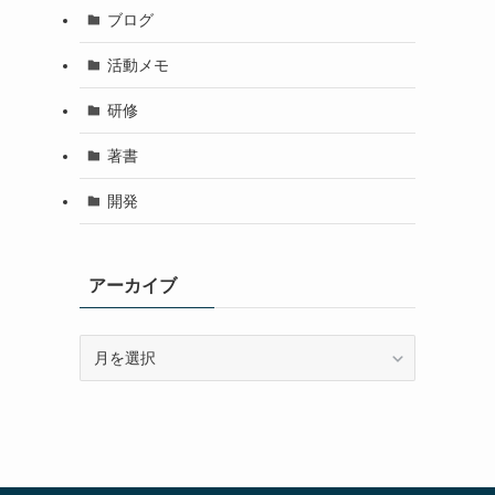
ブログ
活動メモ
研修
著書
開発
アーカイブ
ア
ー
カ
イ
ブ