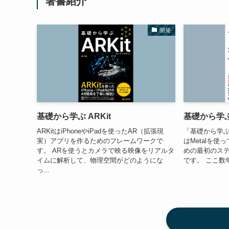
著書紹介
開発
基礎から学ぶ ARKit
基礎から学ぶM
ARKitはiPhoneやiPadを使ったAR（拡張現
「基礎から学ぶ
実）アプリを作るためのフレームワークで
はMetalを使
す。 ARを使うとカメラで映る映像をリアルタ
めの最初のステ
イムに解析して、物理空間がどのようにな
です。 ここ数
っ...