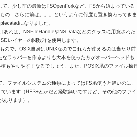
、少し前の最新はFSOpenForkなど、FSから始まっている
いるもの、さらに前は。。。というように何度も置き換わってきま
lecatedになりました。
はあれば、NSFileHandleやNSDataなどのクラスに用意された
/BSDレイヤーの関数群を使用します。
るもので、OS X自身はUNIXなのでこれらが使えるのは当たり前
たなラッパーを作るよりも大本を使った方がオーバーヘッドも
と移植もやりやすくなるでしょう。また、POSIX系のファイル操
て、ファイルシステムの種類によってはFS系使うと遅いのに、
しています（HFS+とかだと経験無いですけど、その他のファイ
があります）。