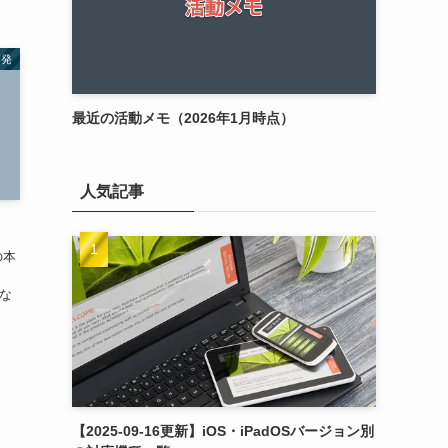
開発
最近の活動メモ（2026年1月時点）
人気記事
の本
、
にな
.
【2025-09-16更新】iOS・iPadOSバージョン別