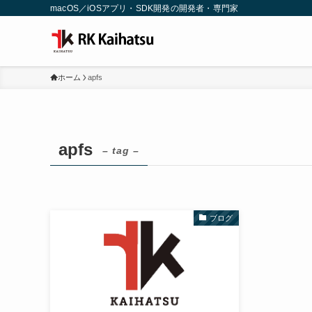
macOS／iOSアプリ・SDK開発の開発者・専門家
ホーム
apfs
apfs
– tag –
ブログ