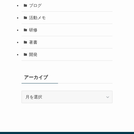
ブログ
活動メモ
研修
著書
開発
アーカイブ
ア
ー
カ
イ
ブ