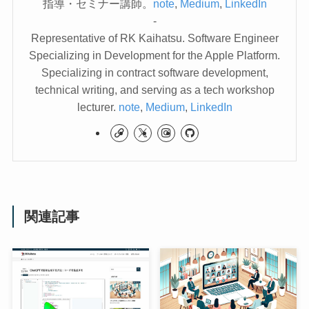
指導・セミナー講師。
note
,
Medium
,
LinkedIn
-
Representative of RK Kaihatsu. Software Engineer
Specializing in Development for the Apple Platform.
Specializing in contract software development,
technical writing, and serving as a tech workshop
lecturer.
note
,
Medium
,
LinkedIn
関連記事