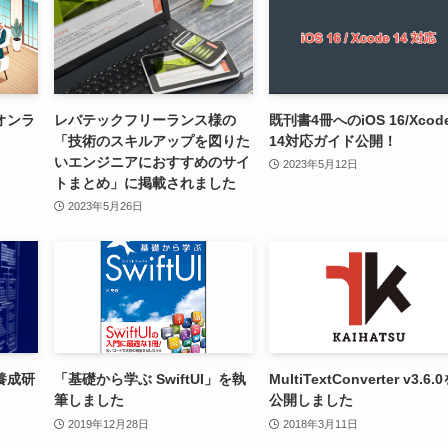
オンラ
レバテックフリーランス様の
既刊書4冊へのiOS 16/Xcod
「技術のスキルアップを図りた
14対応ガイド公開！
いエンジニアにおすすめのサイ
2023年5月12日
トまとめ」に掲載されました
2023年5月26日
養成研
「基礎から学ぶ SwiftUI」を執
MultiTextConverter v3.6.
筆しました
公開しました
2019年12月28日
2018年3月11日