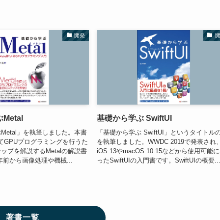
開発
etal
基礎から学ぶ SwiftUI
Metal」を執筆しました。本書
「基礎から学ぶ SwiftUI」というタイトル
ってGPUプログラミングを行うた
を執筆しました。WWDC 2019で発表され
ップを解説するMetalの解説書
iOS 13やmacOS 10.15などから使用可能
年前から画像処理や機械...
ったSwiftUIの入門書です。SwiftUIの概要..
著書一覧