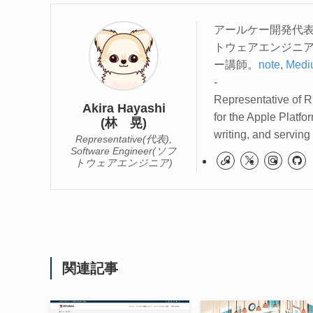
アールケー開発代表
トウェアエンジニ
ー講師。
note
,
Medi
-
Representative of R
Akira Hayashi
for the Apple Platfo
(林 晃)
writing, and serving
Representative(代表),
Software Engineer(ソフ
トウェアエンジニア)
関連記事