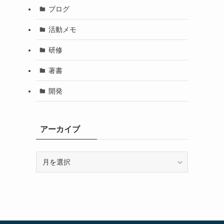
ブログ
活動メモ
研修
著書
開発
アーカイブ
ア
ー
カ
イ
ブ