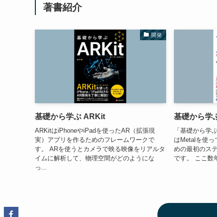
著書紹介
開発
基礎から学ぶ ARKit
基礎から学ぶM
ARKitはiPhoneやiPadを使ったAR（拡張現
「基礎から学ぶ
実）アプリを作るためのフレームワークで
はMetalを使
す。 ARを使うとカメラで映る映像をリアルタ
めの最初のステ
イムに解析して、物理空間がどのようにな
です。 ここ数
っ...