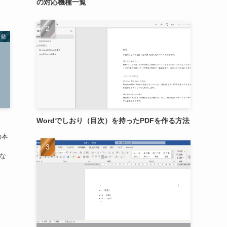
の対応機種一覧
開発
Wordでしおり（目次）を持ったPDFを作る方法
の本
、
にな
.