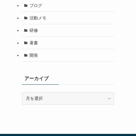
ブログ
活動メモ
研修
著書
開発
アーカイブ
ア
ー
カ
イ
ブ