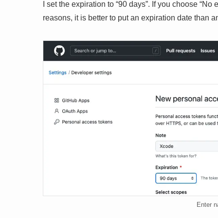
I set the expiration to “90 days”. If you choose “No 
reasons, it is better to put an expiration date than a
Enter n