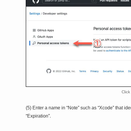
Click
(5) Enter a name in “Note” such as “Xcode” that iden
“Expiration”.