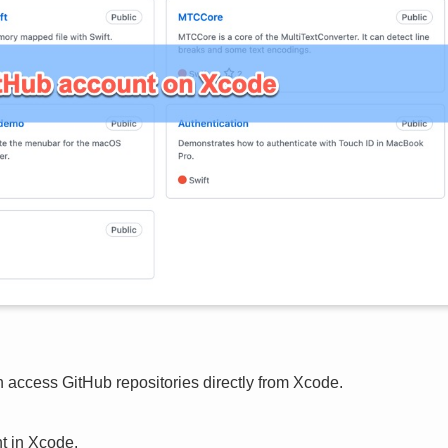
n access GitHub repositories directly from Xcode.
nt in Xcode.