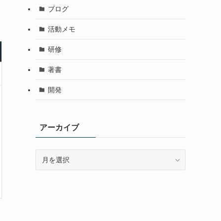
ブログ
活動メモ
研修
著書
開発
アーカイブ
ア
ー
カ
イ
ブ