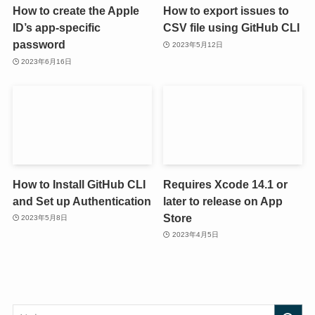
How to create the Apple
How to export issues to
ID’s app-specific
CSV file using GitHub CLI
password
2023年5月12日
2023年6月16日
How to Install GitHub CLI
Requires Xcode 14.1 or
and Set up Authentication
later to release on App
Store
2023年5月8日
2023年4月5日