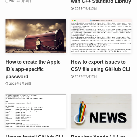
with C++ Standard Library
2023年8月28日
2023年8月13日
How to create the Apple
How to export issues to
ID’s app-specific
CSV file using GitHub CLI
password
2023年5月12日
2023年6月16日
How to Install GitHub CLI
Requires Xcode 14.1 or