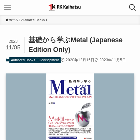
ホーム
Authored Books
基礎から学ぶMetal (Japanese
2023
11/05
Edition Only)
2020年12月15日
2023年11月5日
Authored Books
Development