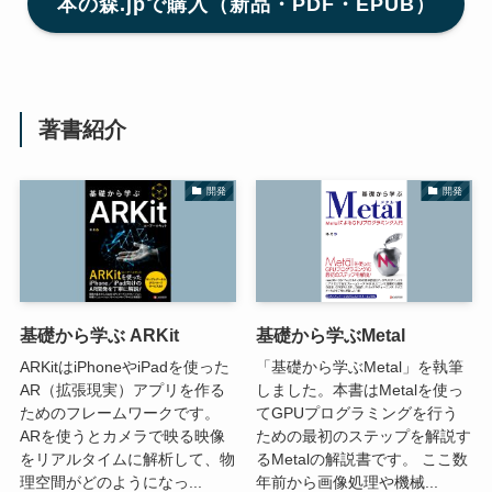
本の森.jpで購入（新品・PDF・EPUB）
著書紹介
開発
開発
基礎から学ぶ ARKit
基礎から学ぶMetal
ARKitはiPhoneやiPadを使った
「基礎から学ぶMetal」を執筆
AR（拡張現実）アプリを作る
しました。本書はMetalを使っ
ためのフレームワークです。
てGPUプログラミングを行う
ARを使うとカメラで映る映像
ための最初のステップを解説す
をリアルタイムに解析して、物
るMetalの解説書です。 ここ数
理空間がどのようになっ...
年前から画像処理や機械...