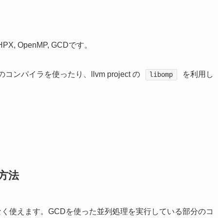
, OpenMP, GCDです。
対応のコンパイラを使ったり、llvm project の
を利用し
libomp
の方法
なく使えます。GCDを使った並列処理を実行している部分のコ