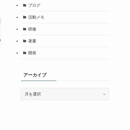
ブログ
活動メモ
研修
,
0
)
;
n
)
;
著書
開発
アーカイブ
ア
ー
カ
イ
ブ