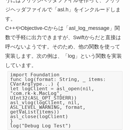
うにはブリッジヘッダファイルを作って、ブリッ
ジヘッダファイルで「asl.h」をインクルードしま
す。
C++やObjective-Cからは「asl_log_message」関
数で手軽に出力できますが、Swiftからだと直接は
呼べないようです。そのため、他の関数を使って
実装します。次の例は、「log」という関数を実装
しています。
import Foundation
func log(format: String, _ items:
CVarArgType...) {
let logClient = asl_open(nil,
"com.rk-k.MacLog",
UInt32(ASL_OPT_STDERR))
asl_vlog(logClient, nil,
ASL_LEVEL_WARNING, format,
getVaList(items))
asl_close(logClient)
}
log("Debug Log Test")