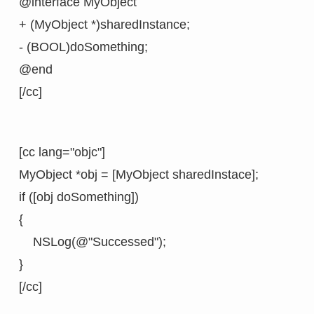
@interface MyObject

+ (MyObject *)sharedInstance;

- (BOOL)doSomething;

@end

[/cc]
[cc lang="objc"]

MyObject *obj = [MyObject sharedInstace];

if ([obj doSomething])

{

    NSLog(@"Successed");

}

[/cc]