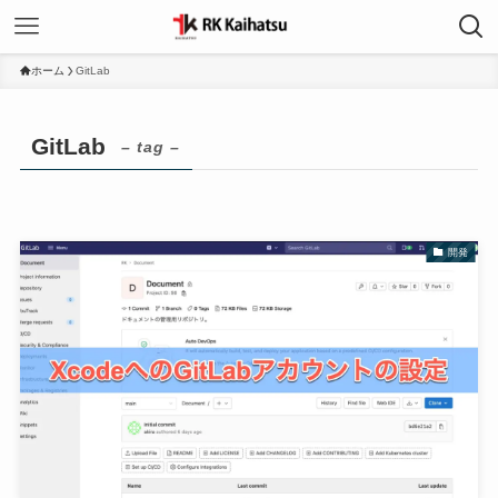
ホーム
GitLab
GitLab
– tag –
開発