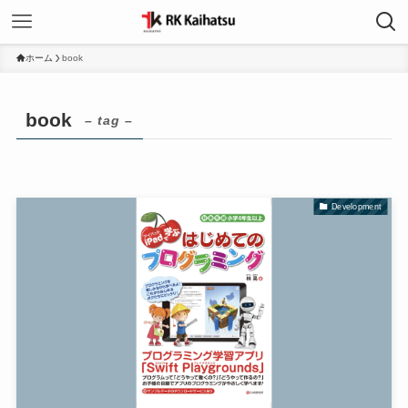
ホーム
book
book
– tag –
Development