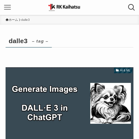
ホーム
dalle3
dalle3
– tag –
AI & ML