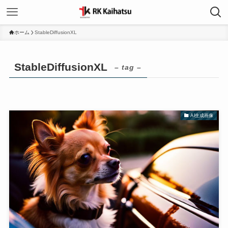
ホーム
StableDiffusionXL
StableDiffusionXL
– tag –
AI生成画像