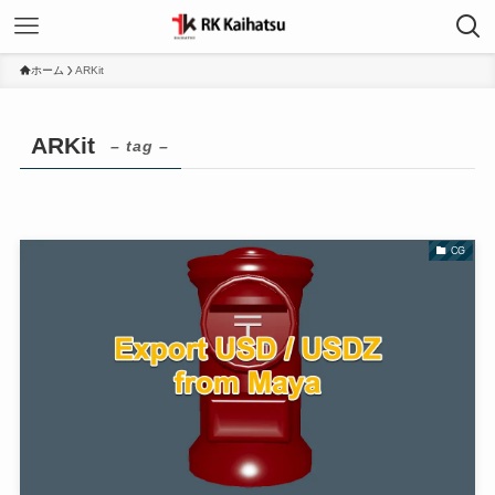
ホーム
ARKit
ARKit
– tag –
CG