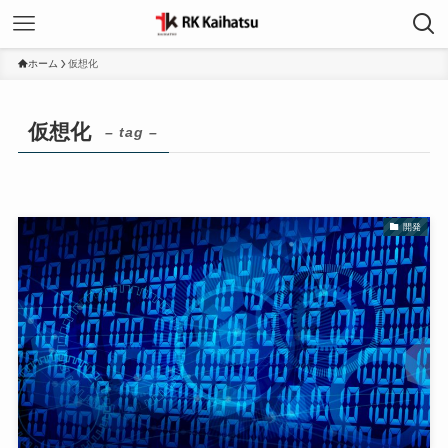
ホーム
仮想化
仮想化
– tag –
開発