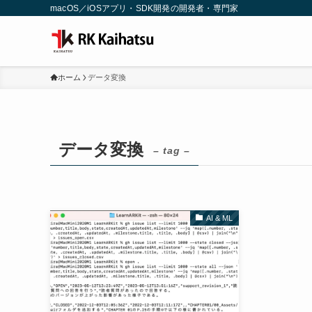
macOS／iOSアプリ・SDK開発の開発者・専門家
ホーム
データ変換
データ変換
– tag –
AI & ML